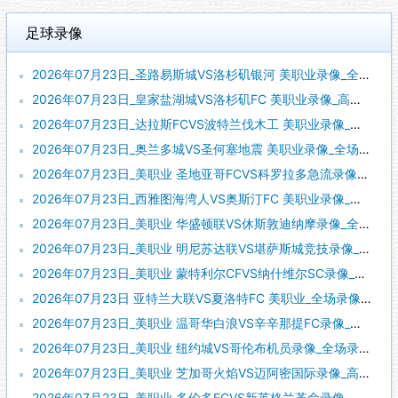
足球录像
2026年07月23日_圣路易斯城VS洛杉矶银河 美职业录像_全场录像【高清回放】
2026年07月23日_皇家盐湖城VS洛杉矶FC 美职业录像_高清录像【全场回放】
2026年07月23日_达拉斯FCVS波特兰伐木工 美职业录像_全场录像【高清回放】
2026年07月23日_奥兰多城VS圣何塞地震 美职业录像_全场录像【全场回放】
2026年07月23日_美职业 圣地亚哥FCVS科罗拉多急流录像_高清录像【全场回放】
2026年07月23日_西雅图海湾人VS奥斯汀FC 美职业录像_高清录像【全场回放】
2026年07月23日_美职业 华盛顿联VS休斯敦迪纳摩录像_全场录像【全场回放】
2026年07月23日_美职业 明尼苏达联VS堪萨斯城竞技录像_高清录像【全场回放】
2026年07月23日_美职业 蒙特利尔CFVS纳什维尔SC录像_高清录像【全场回放】
2026年07月23日 亚特兰大联VS夏洛特FC 美职业_全场录像【全场回放】
2026年07月23日_美职业 温哥华白浪VS辛辛那提FC录像_全场录像【高清回放】
2026年07月23日_美职业 纽约城VS哥伦布机员录像_全场录像【全场回放】
2026年07月23日_美职业 芝加哥火焰VS迈阿密国际录像_高清录像【全场回放】
2026年07月23日_美职业 多伦多FCVS新英格兰革命录像_全场录像【高清回放】