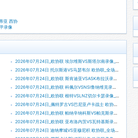
斯蒂亚 西协
协甲录像
2026年07月24日_欧协联 埃尔维斯VS斯塔尔南录像_全场录像【全场回放】
2026年07月24日 托尔斯港VS马瑟韦尔 欧协联_全场录像【视频集锦】
2026年07月24日_欧协联 斯肯迪亚VSASK布拉沃录像_高清录像【全场回放】
2026年07月24日_欧协联 科佩尔VSNSI鲁纳维克录像_全场录像【全场回放】
2026年07月24日_欧协联 根特VSLNZ切尔卡瑟录像_全场录像【全场回放】
2026年07月24日_佩特罗古VS巴尼亚卢卡战士 欧协联录像_全场录像【高清回放】
2026年07月24日_欧协联 帕纳辛纳科斯VS帕克斯录像_全场录像【高清回放】
2026年07月24日_欧协联 亚布洛内茨VS瓦特基斯录像_高清录像【全场回放】
2026年07月24日 迪纳摩城VS亚穆尼积 欧协联_全场录像【视频集锦】