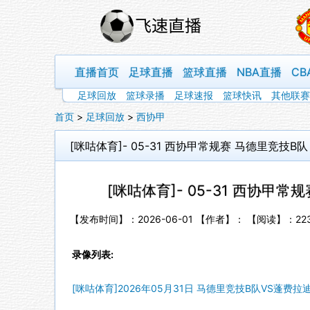
直播首页
足球直播
篮球直播
NBA直播
CB
足球回放
篮球录播
足球速报
篮球快讯
其他联赛
首页
>
足球回放
>
西协甲
[咪咕体育]- 05-31 西协甲常规赛 马德里竞技B队
[咪咕体育]- 05-31 西协甲常
【发布时间】：2026-06-01 【作者】： 【阅读】：
22
录像列表:
[咪咕体育]2026年05月31日 马德里竞技B队VS蓬费