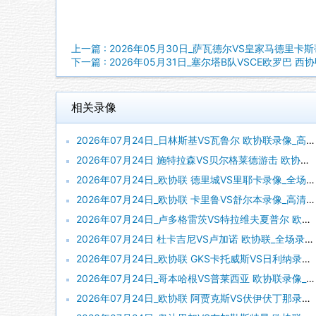
上一篇 : 2026年05月30日_萨瓦德尔VS皇家马德里卡
下一篇 : 2026年05月31日_塞尔塔B队VSCE欧罗巴 西
相关录像
2026年07月24日_日林斯基VS瓦鲁尔 欧协联录像_高清录像【全场回放】
2026年07月24日 施特拉森VS贝尔格莱德游击 欧协联_全场录像【视频集锦】
2026年07月24日_欧协联 德里城VS里耶卡录像_全场录像【高清回放】
2026年07月24日_欧协联 卡里鲁VS舒尔本录像_高清录像【全场回放】
2026年07月24日_卢多格雷茨VS特拉维夫夏普尔 欧协联录像_全场录像【高清回放】
2026年07月24日 杜卡吉尼VS卢加诺 欧协联_全场录像【视频集锦】
2026年07月24日_欧协联 GKS卡托威斯VS日利纳录像_全场录像【全场回放】
2026年07月24日_哥本哈根VS普莱西亚 欧协联录像_全场录像【视频集锦】
2026年07月24日_欧协联 阿贾克斯VS伏伊伏丁那录像_全场录像【全场回放】