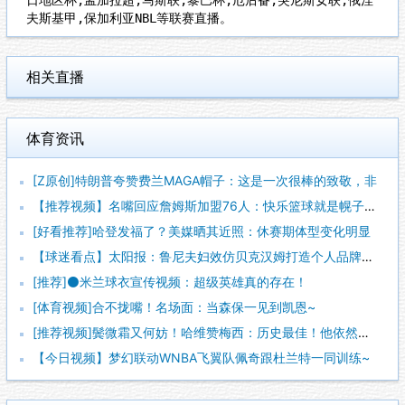
夫斯基甲,保加利亚NBL等联赛直播。
相关直播
体育资讯
[Z原创]特朗普夸赞费兰MAGA帽子：这是一次很棒的致敬，非
【推荐视频】名嘴回应詹姆斯加盟76人：快乐篮球就是幌子，真正
[好看推荐]哈登发福了？美媒晒其近照：休赛期体型变化明显
【球迷看点】太阳报：鲁尼夫妇效仿贝克汉姆打造个人品牌，科琳身
[推荐]⚫米兰球衣宣传视频：超级英雄真的存在！
[体育视频]合不拢嘴！名场面：当森保一见到凯恩~
[推荐视频]鬓微霜又何妨！哈维赞梅西：历史最佳！他依然能在球
【今日视频】梦幻联动WNBA飞翼队佩奇跟杜兰特一同训练~