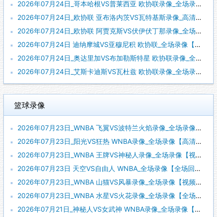
2026年07月24日_哥本哈根VS普莱西亚 欧协联录像_全场录像【视频集锦】
2026年07月24日_欧协联 亚布洛内茨VS瓦特基斯录像_高清录像【全场回放】
2026年07月24日_欧协联 阿贾克斯VS伏伊伏丁那录像_全场录像【全场回放】
2026年07月24日 迪纳摩城VS亚穆尼积 欧协联_全场录像【视频集锦】
2026年07月24日_奥达里加VS布加勒斯特星 欧协联录像_全场录像【高清回放】
2026年07月24日_艾斯卡迪斯VS瓦杜兹 欧协联录像_全场录像【高清回放】
篮球录像
2026年07月23日_WNBA 飞翼VS波特兰火焰录像_全场录像【高清回放】
2026年07月23日_阳光VS狂热 WNBA录像_全场录像【高清回放】
2026年07月23日_WNBA 王牌VS神秘人录像_全场录像【视频集锦】
2026年07月23日 天空VS自由人 WNBA_全场录像【全场回放】
2026年07月23日_WNBA 山猫VS风暴录像_全场录像【视频集锦】
2026年07月23日_WNBA 水星VS火花录像_全场录像【全场回放】
2026年07月21日_神秘人VS女武神 WNBA录像_全场录像【视频集锦】