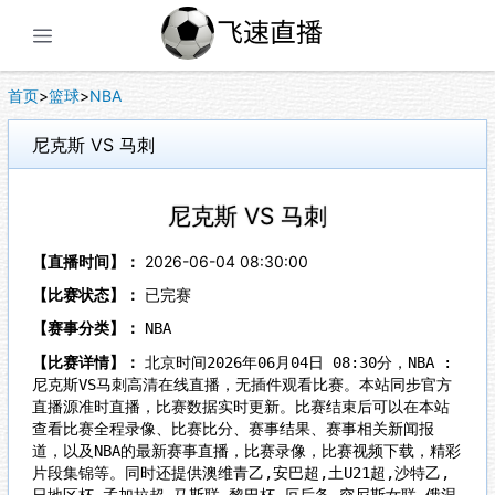
展开菜单
首页
>
篮球
>
NBA
尼克斯 VS 马刺
尼克斯 VS 马刺
【直播时间】：
2026-06-04 08:30:00
【比赛状态】：
已完赛
【赛事分类】：
NBA
【比赛详情】：
北京时间2026年06月04日 08:30分，NBA :
尼克斯VS马刺高清在线直播，无插件观看比赛。本站同步官方
直播源准时直播，比赛数据实时更新。比赛结束后可以在本站
查看比赛全程录像、比赛比分、赛事结果、赛事相关新闻报
道，以及NBA的最新赛事直播，比赛录像，比赛视频下载，精彩
片段集锦等。同时还提供澳维青乙,安巴超,土U21超,沙特乙,
日地区杯,孟加拉超,马斯联,黎巴杯,厄后备,突尼斯女联,俄涅