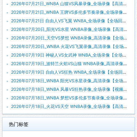
2026年07月21日_WNBA 山猫VS风暴录像_全场录像【高清回放】
2026年07月21日_WNBA 王牌VS多伦多节奏录像_全场录像【高清回放】
2026年07月21日 自由人VS飞翼 WNBA_全场录像【全场回放】
2026年07月20日_阳光VS水星 WNBA录像_全场录像【高清回放】
2026年07月20日_天空VS梦想 WNBA录像_高清录像【全场回放】
2026年07月20日_WNBA 火花VS飞翼录像_高清录像【全场回放】
2026年07月19日 神秘人VS女武神 WNBA_全场录像【全场回放】
2026年07月19日_波特兰火焰VS山猫 WNBA录像_高清录像【全场回放】
2026年07月19日 自由人VS狂热 WNBA_全场录像【全场回放】
2026年07月18日_WNBA 阳光VS水星录像_高清录像【全场回放】
2026年07月18日_WNBA 风暴VS狂热录像_全场录像【视频集锦】
2026年07月18日_WNBA 梦想VS多伦多节奏录像_全场录像【高清回放】
2026年07月18日_火花VS天空 WNBA录像_全场录像【高清回放】
热门标签