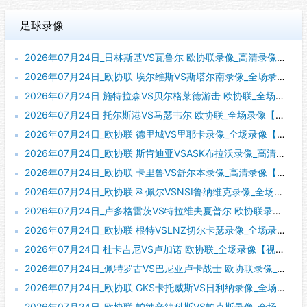
足球录像
2026年07月24日_日林斯基VS瓦鲁尔 欧协联录像_高清录像【全场回放】
2026年07月24日_欧协联 埃尔维斯VS斯塔尔南录像_全场录像【全场回放】
2026年07月24日 施特拉森VS贝尔格莱德游击 欧协联_全场录像【视频集锦】
2026年07月24日 托尔斯港VS马瑟韦尔 欧协联_全场录像【视频集锦】
2026年07月24日_欧协联 德里城VS里耶卡录像_全场录像【高清回放】
2026年07月24日_欧协联 斯肯迪亚VSASK布拉沃录像_高清录像【全场回放】
2026年07月24日_欧协联 卡里鲁VS舒尔本录像_高清录像【全场回放】
2026年07月24日_欧协联 科佩尔VSNSI鲁纳维克录像_全场录像【全场回放】
2026年07月24日_卢多格雷茨VS特拉维夫夏普尔 欧协联录像_全场录像【高清回放】
2026年07月24日_欧协联 根特VSLNZ切尔卡瑟录像_全场录像【全场回放】
2026年07月24日 杜卡吉尼VS卢加诺 欧协联_全场录像【视频集锦】
2026年07月24日_佩特罗古VS巴尼亚卢卡战士 欧协联录像_全场录像【高清回放】
2026年07月24日_欧协联 GKS卡托威斯VS日利纳录像_全场录像【全场回放】
2026年07月24日_欧协联 帕纳辛纳科斯VS帕克斯录像_全场录像【高清回放】