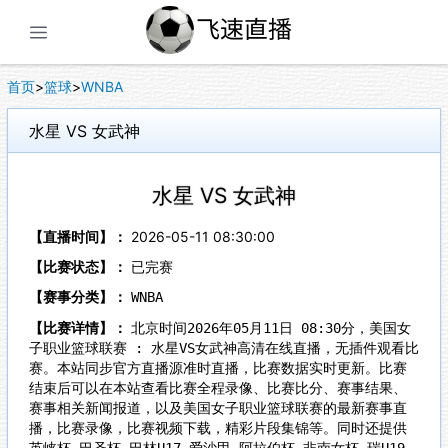
展开菜单
首页
>
篮球
>
WNBA
水星 VS 女武神
水星 VS 女武神
【直播时间】：
2026-05-11 08:30:00
【比赛状态】：
已完赛
【赛事分类】：
WNBA
【比赛详情】：
北京时间2026年05月11日 08:30分，美国女
子职业篮球联赛 : 水星VS女武神高清在线直播，无插件观看比
赛。本站同步官方直播源准时直播，比赛数据实时更新。比赛
结束后可以在本站查看比赛全程录像、比赛比分、赛事结果、
赛事相关新闻报道，以及美国女子职业篮球联赛的最新赛事直
播，比赛录像，比赛视频下载，精彩片段集锦等。同时还提供
英峡杯,巴圣杯,巴林U17,爱沙甲,阿拉伯杯,非南女杯,瑞U19,