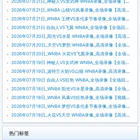
2026年07月21日_神秘人VS女武神 WNBA录像_全场录像【视频集锦】
2026年07月21日_WNBA 山猫VS风暴录像_全场录像【高清回放】
2026年07月21日_WNBA 王牌VS多伦多节奏录像_全场录像【高清回放】
2026年07月21日 自由人VS飞翼 WNBA_全场录像【全场回放】
2026年07月20日_阳光VS水星 WNBA录像_全场录像【高清回放】
2026年07月20日_天空VS梦想 WNBA录像_高清录像【全场回放】
2026年07月20日_WNBA 火花VS飞翼录像_高清录像【全场回放】
2026年07月19日 神秘人VS女武神 WNBA_全场录像【全场回放】
2026年07月19日_波特兰火焰VS山猫 WNBA录像_高清录像【全场回放】
2026年07月19日 自由人VS狂热 WNBA_全场录像【全场回放】
2026年07月18日_WNBA 阳光VS水星录像_高清录像【全场回放】
2026年07月18日_WNBA 风暴VS狂热录像_全场录像【视频集锦】
2026年07月18日_WNBA 梦想VS多伦多节奏录像_全场录像【高清回放】
2026年07月18日_火花VS天空 WNBA录像_全场录像【高清回放】
热门标签