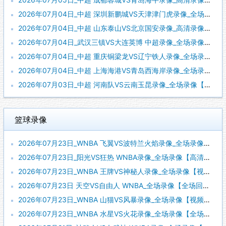
2026年07月04日_中超 深圳新鹏城VS天津津门虎录像_全场录像【全场回放】
2026年07月04日_中超 山东泰山VS北京国安录像_高清录像【全场回放】
2026年07月04日_武汉三镇VS大连英博 中超录像_全场录像【全场回放】
2026年07月04日_中超 重庆铜梁龙VS辽宁铁人录像_全场录像【高清回放】
2026年07月04日_中超 上海海港VS青岛西海岸录像_全场录像【高清回放】
2026年07月03日_中超 河南队VS云南玉昆录像_全场录像【高清回放】
篮球录像
2026年07月23日_WNBA 飞翼VS波特兰火焰录像_全场录像【高清回放】
2026年07月23日_阳光VS狂热 WNBA录像_全场录像【高清回放】
2026年07月23日_WNBA 王牌VS神秘人录像_全场录像【视频集锦】
2026年07月23日 天空VS自由人 WNBA_全场录像【全场回放】
2026年07月23日_WNBA 山猫VS风暴录像_全场录像【视频集锦】
2026年07月23日_WNBA 水星VS火花录像_全场录像【全场回放】