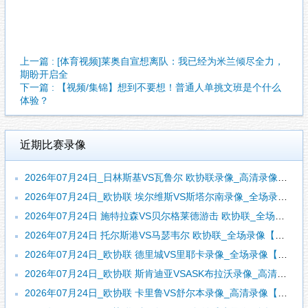
上一篇 : [体育视频]莱奥自宣想离队：我已经为米兰倾尽全力，
期盼开启全
下一篇 : 【视频/集锦】想到不要想！普通人单挑文班是个什么
体验？
近期比赛录像
2026年07月24日_日林斯基VS瓦鲁尔 欧协联录像_高清录像【全场回放】
2026年07月24日_欧协联 埃尔维斯VS斯塔尔南录像_全场录像【全场回放】
2026年07月24日 施特拉森VS贝尔格莱德游击 欧协联_全场录像【视频集锦】
2026年07月24日 托尔斯港VS马瑟韦尔 欧协联_全场录像【视频集锦】
2026年07月24日_欧协联 德里城VS里耶卡录像_全场录像【高清回放】
2026年07月24日_欧协联 斯肯迪亚VSASK布拉沃录像_高清录像【全场回放】
2026年07月24日_欧协联 卡里鲁VS舒尔本录像_高清录像【全场回放】