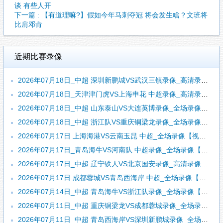
谈 有些人开
下一篇 : 【有道理嘛?】假如今年马刺夺冠 将会发生啥？文班将
比肩邓肯
近期比赛录像
2026年07月18日_中超 深圳新鹏城VS武汉三镇录像_高清录像【全场回放】
2026年07月18日_天津津门虎VS上海申花 中超录像_高清录像【全场回放】
2026年07月18日_中超 山东泰山VS大连英博录像_全场录像【全场回放】
2026年07月18日_中超 浙江队VS重庆铜梁龙录像_全场录像【视频集锦】
2026年07月17日 上海海港VS云南玉昆 中超_全场录像【视频集锦】
2026年07月17日_青岛海牛VS河南队 中超录像_全场录像【高清回放】
2026年07月17日_中超 辽宁铁人VS北京国安录像_高清录像【全场回放】
2026年07月17日 成都蓉城VS青岛西海岸 中超_全场录像【全场回放】
2026年07月14日_中超 青岛海牛VS浙江队录像_全场录像【全场回放】
2026年07月11日_中超 重庆铜梁龙VS成都蓉城录像_全场录像【高清回放】
2026年07月11日_中超 青岛西海岸VS深圳新鹏城录像_全场录像【高清回放】