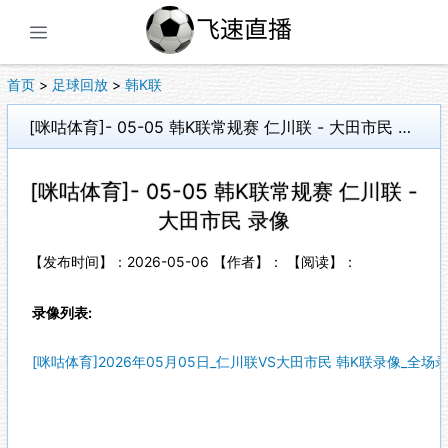
展开菜单
首页
>
足球回放
>
韩K联
[咪咕体育]- 05-05 韩K联常规赛 仁川联 - 大田市民 录像
[咪咕体育]- 05-05 韩K联常规赛 仁川联 -
大田市民 录像
【发布时间】：2026-05-06 【作者】： 【阅读】：
录像列表:
[咪咕体育]2026年05月05日_仁川联VS大田市民 韩K联录像_全