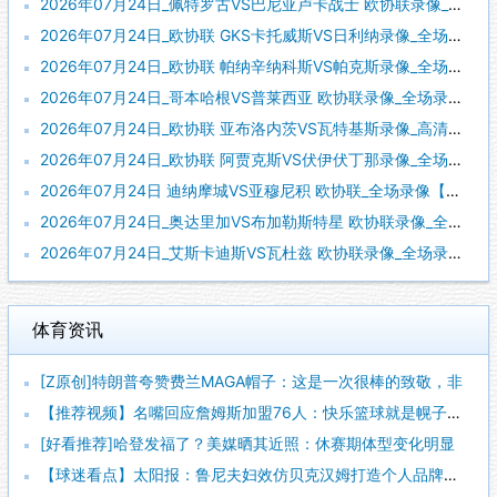
2026年07月24日_佩特罗古VS巴尼亚卢卡战士 欧协联录像_全场录像【高清回放】
2026年07月24日_欧协联 GKS卡托威斯VS日利纳录像_全场录像【全场回放】
2026年07月24日_欧协联 帕纳辛纳科斯VS帕克斯录像_全场录像【高清回放】
2026年07月24日_哥本哈根VS普莱西亚 欧协联录像_全场录像【视频集锦】
2026年07月24日_欧协联 亚布洛内茨VS瓦特基斯录像_高清录像【全场回放】
2026年07月24日_欧协联 阿贾克斯VS伏伊伏丁那录像_全场录像【全场回放】
2026年07月24日 迪纳摩城VS亚穆尼积 欧协联_全场录像【视频集锦】
2026年07月24日_奥达里加VS布加勒斯特星 欧协联录像_全场录像【高清回放】
2026年07月24日_艾斯卡迪斯VS瓦杜兹 欧协联录像_全场录像【高清回放】
体育资讯
[Z原创]特朗普夸赞费兰MAGA帽子：这是一次很棒的致敬，非
【推荐视频】名嘴回应詹姆斯加盟76人：快乐篮球就是幌子，真正
[好看推荐]哈登发福了？美媒晒其近照：休赛期体型变化明显
【球迷看点】太阳报：鲁尼夫妇效仿贝克汉姆打造个人品牌，科琳身