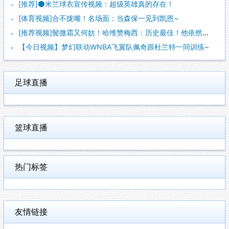
[推荐]⚫米兰球衣宣传视频：超级英雄真的存在！
[体育视频]合不拢嘴！名场面：当森保一见到凯恩~
[推荐视频]鬓微霜又何妨！哈维赞梅西：历史最佳！他依然能在球
【今日视频】梦幻联动WNBA飞翼队佩奇跟杜兰特一同训练~
足球直播
篮球直播
热门标签
友情链接