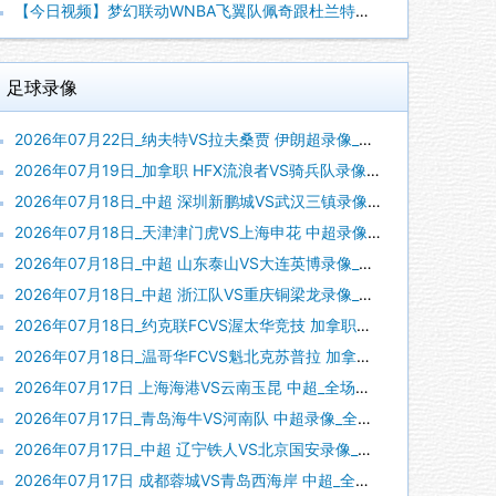
【今日视频】梦幻联动WNBA飞翼队佩奇跟杜兰特一同训练~
足球录像
2026年07月22日_纳夫特VS拉夫桑贾 伊朗超录像_高清录像【全场回放】
2026年07月19日_加拿职 HFX流浪者VS骑兵队录像_全场录像【视频集锦】
2026年07月18日_中超 深圳新鹏城VS武汉三镇录像_高清录像【全场回放】
2026年07月18日_天津津门虎VS上海申花 中超录像_高清录像【全场回放】
2026年07月18日_中超 山东泰山VS大连英博录像_全场录像【全场回放】
2026年07月18日_中超 浙江队VS重庆铜梁龙录像_全场录像【视频集锦】
2026年07月18日_约克联FCVS渥太华竞技 加拿职录像_高清录像【全场回放】
2026年07月18日_温哥华FCVS魁北克苏普拉 加拿职录像_高清录像【全场回放】
2026年07月17日 上海海港VS云南玉昆 中超_全场录像【视频集锦】
2026年07月17日_青岛海牛VS河南队 中超录像_全场录像【高清回放】
2026年07月17日_中超 辽宁铁人VS北京国安录像_高清录像【全场回放】
2026年07月17日 成都蓉城VS青岛西海岸 中超_全场录像【全场回放】