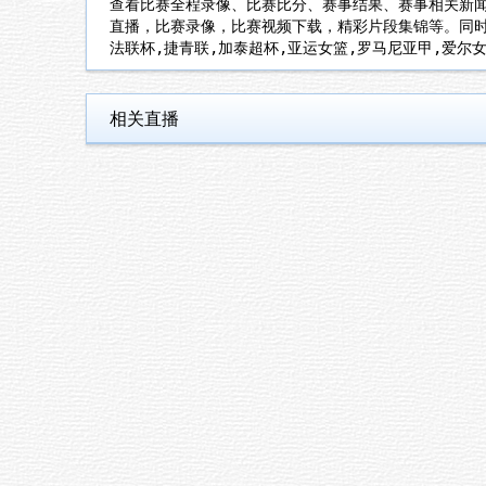
查看比赛全程录像、比赛比分、赛事结果、赛事相关新闻
直播，比赛录像，比赛视频下载，精彩片段集锦等。同时还
法联杯,捷青联,加泰超杯,亚运女篮,罗马尼亚甲,爱尔
相关直播