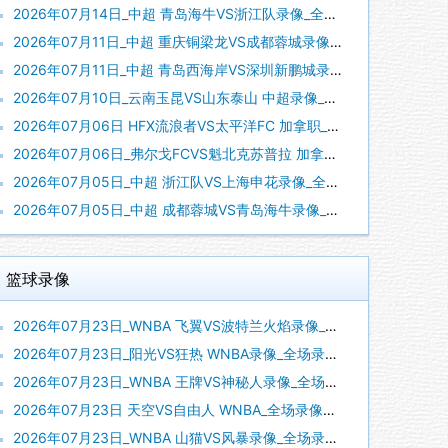
2026年07月14日_中超 青岛海牛VS浙江队录像_全场录像【全场回放】
2026年07月11日_中超 重庆铜梁龙VS成都蓉城录像_全场录像【高清回放】
2026年07月11日_中超 青岛西海岸VS深圳新鹏城录像_全场录像【高清回放】
2026年07月10日_云南玉昆VS山东泰山 中超录像_全场录像【视频集锦】
2026年07月06日 HFX流浪者VS太平洋FC 加拿职_全场录像【全场回放】
2026年07月06日_弗尔戈FCVS魁北克苏普拉 加拿职录像_高清录像【全场回放】
2026年07月05日_中超 浙江队VS上海申花录像_全场录像【全场回放】
2026年07月05日_中超 成都蓉城VS青岛海牛录像_高清录像【全场回放】
篮球录像
2026年07月23日_WNBA 飞翼VS波特兰火焰录像_全场录像【高清回放】
2026年07月23日_阳光VS狂热 WNBA录像_全场录像【高清回放】
2026年07月23日_WNBA 王牌VS神秘人录像_全场录像【视频集锦】
2026年07月23日 天空VS自由人 WNBA_全场录像【全场回放】
2026年07月23日_WNBA 山猫VS风暴录像_全场录像【视频集锦】