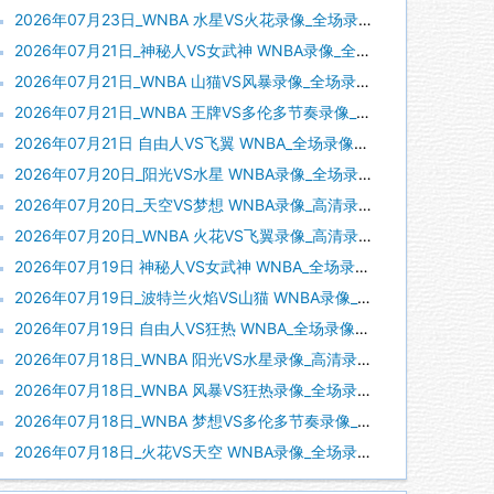
2026年07月23日_WNBA 水星VS火花录像_全场录像【全场回放】
2026年07月21日_神秘人VS女武神 WNBA录像_全场录像【视频集锦】
2026年07月21日_WNBA 山猫VS风暴录像_全场录像【高清回放】
2026年07月21日_WNBA 王牌VS多伦多节奏录像_全场录像【高清回放】
2026年07月21日 自由人VS飞翼 WNBA_全场录像【全场回放】
2026年07月20日_阳光VS水星 WNBA录像_全场录像【高清回放】
2026年07月20日_天空VS梦想 WNBA录像_高清录像【全场回放】
2026年07月20日_WNBA 火花VS飞翼录像_高清录像【全场回放】
2026年07月19日 神秘人VS女武神 WNBA_全场录像【全场回放】
2026年07月19日_波特兰火焰VS山猫 WNBA录像_高清录像【全场回放】
2026年07月19日 自由人VS狂热 WNBA_全场录像【全场回放】
2026年07月18日_WNBA 阳光VS水星录像_高清录像【全场回放】
2026年07月18日_WNBA 风暴VS狂热录像_全场录像【视频集锦】
2026年07月18日_WNBA 梦想VS多伦多节奏录像_全场录像【高清回放】
2026年07月18日_火花VS天空 WNBA录像_全场录像【高清回放】