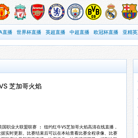
BA直播
世界杯直播
英超直播
中超直播
欧冠杯直播
亚精英
VS 芝加哥火焰
0分，美国职业大联盟联赛 : 纽约红牛VS芝加哥火焰高清在线直播，
数据实时更新。比赛结束后可以在本站查看比赛全程录像、比赛