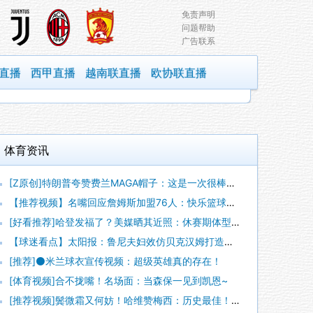
免责声明
问题帮助
广告联系
直播
西甲直播
越南联直播
欧协联直播
体育资讯
[Z原创]特朗普夸赞费兰MAGA帽子：这是一次很棒的致敬，非
【推荐视频】名嘴回应詹姆斯加盟76人：快乐篮球就是幌子，真正
[好看推荐]哈登发福了？美媒晒其近照：休赛期体型变化明显
【球迷看点】太阳报：鲁尼夫妇效仿贝克汉姆打造个人品牌，科琳身
[推荐]⚫米兰球衣宣传视频：超级英雄真的存在！
[体育视频]合不拢嘴！名场面：当森保一见到凯恩~
[推荐视频]鬓微霜又何妨！哈维赞梅西：历史最佳！他依然能在球