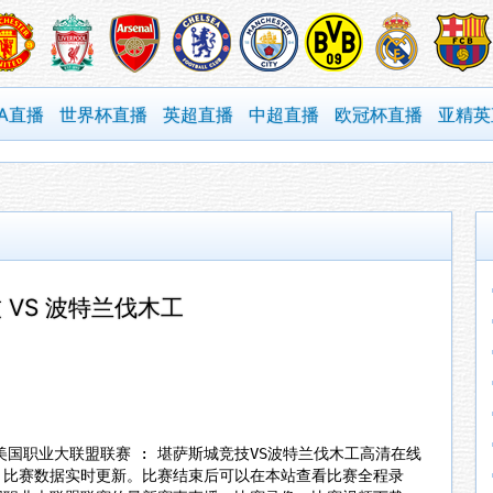
BA直播
世界杯直播
英超直播
中超直播
欧冠杯直播
亚精英
 VS 波特兰伐木工
0分，美国职业大联盟联赛 : 堪萨斯城竞技VS波特兰伐木工高清在线
，比赛数据实时更新。比赛结束后可以在本站查看比赛全程录