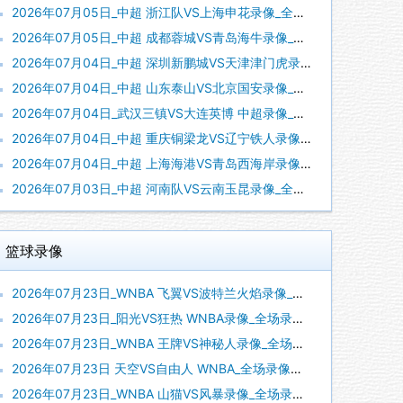
2026年07月05日_中超 浙江队VS上海申花录像_全场录像【全场回放】
2026年07月05日_中超 成都蓉城VS青岛海牛录像_高清录像【全场回放】
2026年07月04日_中超 深圳新鹏城VS天津津门虎录像_全场录像【全场回放】
2026年07月04日_中超 山东泰山VS北京国安录像_高清录像【全场回放】
2026年07月04日_武汉三镇VS大连英博 中超录像_全场录像【全场回放】
2026年07月04日_中超 重庆铜梁龙VS辽宁铁人录像_全场录像【高清回放】
2026年07月04日_中超 上海海港VS青岛西海岸录像_全场录像【高清回放】
2026年07月03日_中超 河南队VS云南玉昆录像_全场录像【高清回放】
篮球录像
2026年07月23日_WNBA 飞翼VS波特兰火焰录像_全场录像【高清回放】
2026年07月23日_阳光VS狂热 WNBA录像_全场录像【高清回放】
2026年07月23日_WNBA 王牌VS神秘人录像_全场录像【视频集锦】
2026年07月23日 天空VS自由人 WNBA_全场录像【全场回放】
2026年07月23日_WNBA 山猫VS风暴录像_全场录像【视频集锦】