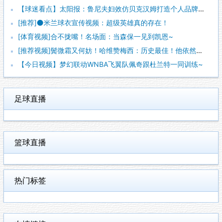
【球迷看点】太阳报：鲁尼夫妇效仿贝克汉姆打造个人品牌，科琳身
[推荐]⚫米兰球衣宣传视频：超级英雄真的存在！
[体育视频]合不拢嘴！名场面：当森保一见到凯恩~
[推荐视频]鬓微霜又何妨！哈维赞梅西：历史最佳！他依然能在球
【今日视频】梦幻联动WNBA飞翼队佩奇跟杜兰特一同训练~
足球直播
篮球直播
热门标签