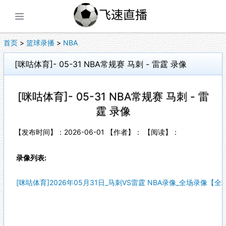
展开菜单
首页
>
篮球录播
>
NBA
[咪咕体育]- 05-31 NBA常规赛 马刺 - 雷霆 录像
[咪咕体育]- 05-31 NBA常规赛 马刺 - 雷
霆 录像
【发布时间】：2026-06-01 【作者】： 【阅读】：
录像列表:
[咪咕体育]2026年05月31日_马刺VS雷霆 NBA录像_全场录像【