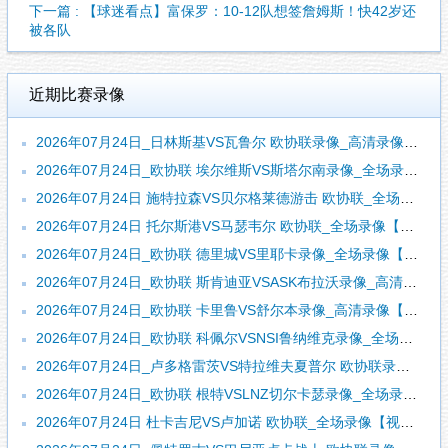
下一篇 : 【球迷看点】富保罗：10-12队想签詹姆斯！快42岁还
被各队
近期比赛录像
2026年07月24日_日林斯基VS瓦鲁尔 欧协联录像_高清录像【全场回放】
2026年07月24日_欧协联 埃尔维斯VS斯塔尔南录像_全场录像【全场回放】
2026年07月24日 施特拉森VS贝尔格莱德游击 欧协联_全场录像【视频集锦】
2026年07月24日 托尔斯港VS马瑟韦尔 欧协联_全场录像【视频集锦】
2026年07月24日_欧协联 德里城VS里耶卡录像_全场录像【高清回放】
2026年07月24日_欧协联 斯肯迪亚VSASK布拉沃录像_高清录像【全场回放】
2026年07月24日_欧协联 卡里鲁VS舒尔本录像_高清录像【全场回放】
2026年07月24日_欧协联 科佩尔VSNSI鲁纳维克录像_全场录像【全场回放】
2026年07月24日_卢多格雷茨VS特拉维夫夏普尔 欧协联录像_全场录像【高清回放】
2026年07月24日_欧协联 根特VSLNZ切尔卡瑟录像_全场录像【全场回放】
2026年07月24日 杜卡吉尼VS卢加诺 欧协联_全场录像【视频集锦】