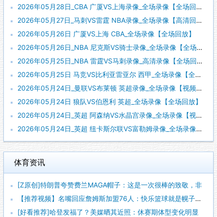
2026年05月28日_CBA 广厦VS上海录像_全场录像【全场回放】
2026年05月27日_马刺VS雷霆 NBA录像_全场录像【高清回放】
2026年05月26日 广厦VS上海 CBA_全场录像【全场回放】
2026年05月26日_NBA 尼克斯VS骑士录像_全场录像【全场回放】
2026年05月25日_NBA 雷霆VS马刺录像_高清录像【全场回放】
2026年05月25日 马竞VS比利亚雷亚尔 西甲_全场录像【全场回放】
2026年05月24日_曼联VS布莱顿 英超录像_全场录像【视频集锦】
2026年05月24日 狼队VS伯恩利 英超_全场录像【全场回放】
2026年05月24日_英超 阿森纳VS水晶宫录像_全场录像【视频集锦】
2026年05月24日_英超 纽卡斯尔联VS富勒姆录像_全场录像【高清回放】
体育资讯
[Z原创]特朗普夸赞费兰MAGA帽子：这是一次很棒的致敬，非
【推荐视频】名嘴回应詹姆斯加盟76人：快乐篮球就是幌子，真正
[好看推荐]哈登发福了？美媒晒其近照：休赛期体型变化明显