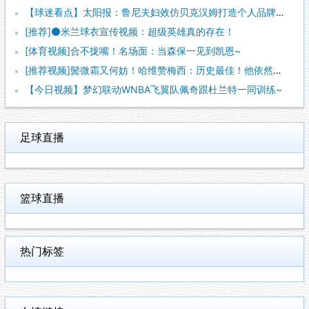
【球迷看点】太阳报：鲁尼夫妇效仿贝克汉姆打造个人品牌，科琳身
[推荐]⚫米兰球衣宣传视频：超级英雄真的存在！
[体育视频]合不拢嘴！名场面：当森保一见到凯恩~
[推荐视频]鬓微霜又何妨！哈维赞梅西：历史最佳！他依然能在球
【今日视频】梦幻联动WNBA飞翼队佩奇跟杜兰特一同训练~
足球直播
篮球直播
热门标签