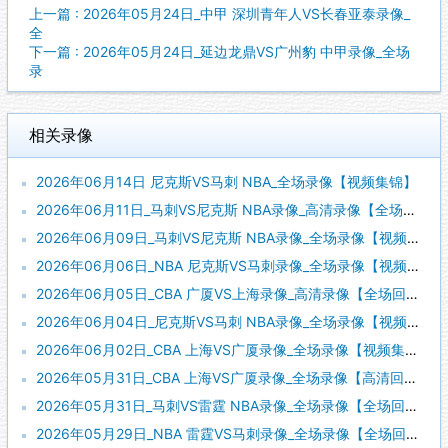
上一篇 : 2026年05月24日_中甲 深圳青年人VS长春亚泰录像_
全
下一篇 : 2026年05月24日_延边龙鼎VS广州豹 中甲录像_全场
录
相关录像
2026年06月14日 尼克斯VS马刺 NBA_全场录像【视频集锦】
2026年06月11日_马刺VS尼克斯 NBA录像_高清录像【全场回放】
2026年06月09日_马刺VS尼克斯 NBA录像_全场录像【视频集锦】
2026年06月06日_NBA 尼克斯VS马刺录像_全场录像【视频集锦】
2026年06月05日_CBA 广厦VS上海录像_高清录像【全场回放】
2026年06月04日_尼克斯VS马刺 NBA录像_全场录像【视频集锦】
2026年06月02日_CBA 上海VS广厦录像_全场录像【视频集锦】
2026年05月31日_CBA 上海VS广厦录像_全场录像【高清回放】
2026年05月31日_马刺VS雷霆 NBA录像_全场录像【全场回放】
2026年05月29日_NBA 雷霆VS马刺录像_全场录像【全场回放】